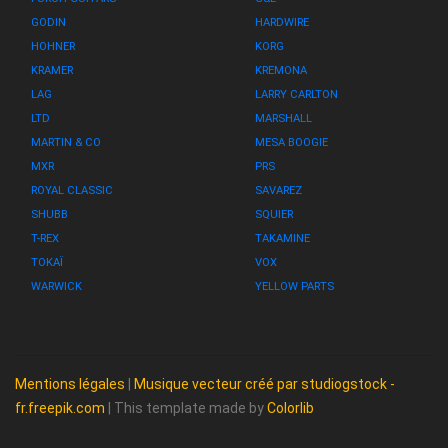
GODIN
HARDWIRE
HOHNER
KORG
KRAMER
KREMONA
LAG
LARRY CARLTON
LTD
MARSHALL
MARTIN & CO
MESA BOOGIE
MXR
PRS
ROYAL CLASSIC
SAVAREZ
SHUBB
SQUIER
T-REX
TAKAMINE
TOKAÏ
VOX
WARWICK
YELLOW PARTS
Mentions légales
|
Musique vecteur créé par studiogstock -
fr.freepik.com
| This template made by
Colorlib