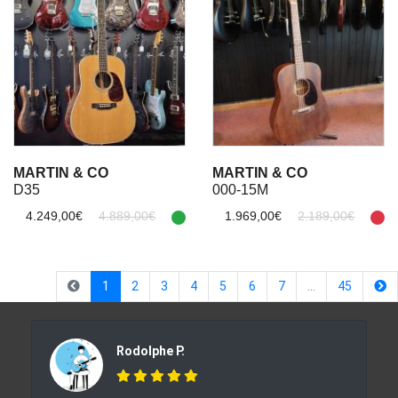
MARTIN & CO
MARTIN & CO
D35
000-15M
4.249,00€
4.889,00€
1.969,00€
2.189,00€
(current)
1
2
3
4
5
6
7
…
45
Rodolphe P.