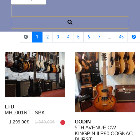
(current)
1
2
3
4
5
6
7
…
45
LTD
MH1001NT - SBK
GODIN
1.299,00€
1.349,00€
5TH AVENUE CW
KINGPIN II P90 COGNAC
BURST