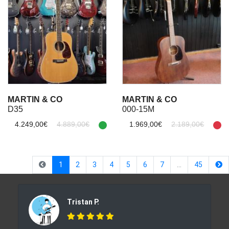
MARTIN & CO
MARTIN & CO
D35
000-15M
4.249,00€
4.889,00€
1.969,00€
2.189,00€
(current)
1
2
3
4
5
6
7
…
45
Tristan P.