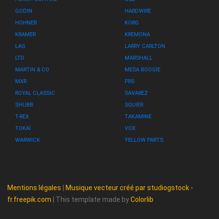
GODIN
HARDWIRE
HOHNER
KORG
KRAMER
KREMONA
LAG
LARRY CARLTON
LTD
MARSHALL
MARTIN & CO
MESA BOOGIE
MXR
PRS
ROYAL CLASSIC
SAVAREZ
SHUBB
SQUIER
T-REX
TAKAMINE
TOKAÏ
VOX
WARWICK
YELLOW PARTS
Mentions légales
|
Musique vecteur créé par studiogstock -
fr.freepik.com
| This template made by
Colorlib