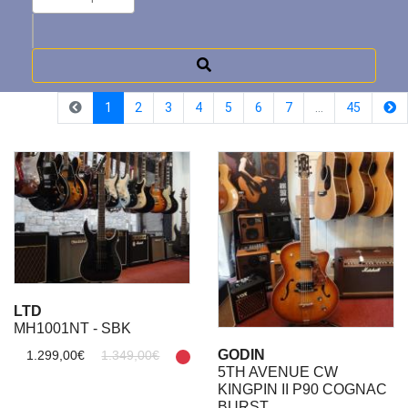
(current)
1
2
3
4
5
6
7
…
45
LTD
MH1001NT - SBK
GODIN
1.299,00€
1.349,00€
5TH AVENUE CW
KINGPIN II P90 COGNAC
BURST