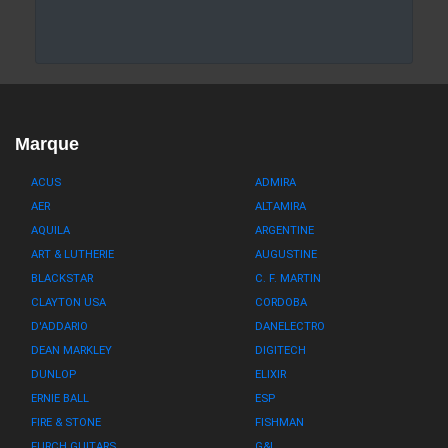
Marque
ACUS
ADMIRA
AER
ALTAMIRA
AQUILA
ARGENTINE
ART & LUTHERIE
AUGUSTINE
BLACKSTAR
C. F. MARTIN
CLAYTON USA
CORDOBA
D'ADDARIO
DANELECTRO
DEAN MARKLEY
DIGITECH
DUNLOP
ELIXIR
ERNIE BALL
ESP
FIRE & STONE
FISHMAN
FURCH GUITARS
G&L