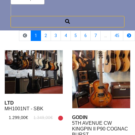
(current)
1
2
3
4
5
6
7
…
45
LTD
MH1001NT - SBK
GODIN
1.299,00€
1.349,00€
5TH AVENUE CW
KINGPIN II P90 COGNAC
BURST