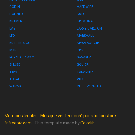
GODIN
HARDWIRE
HOHNER
KORG
KRAMER
KREMONA
LAG
LARRY CARLTON
LTD
MARSHALL
MARTIN & CO
MESA BOOGIE
MXR
PRS
ROYAL CLASSIC
SAVAREZ
SHUBB
SQUIER
T-REX
TAKAMINE
TOKAÏ
VOX
WARWICK
YELLOW PARTS
Mentions légales
|
Musique vecteur créé par studiogstock -
fr.freepik.com
| This template made by
Colorlib