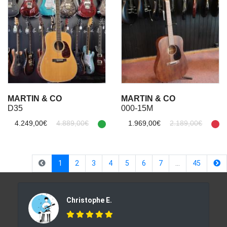
MARTIN & CO
MARTIN & CO
D35
000-15M
4.249,00€
4.889,00€
1.969,00€
2.189,00€
(current)
1
2
3
4
5
6
7
…
45
Christophe E.