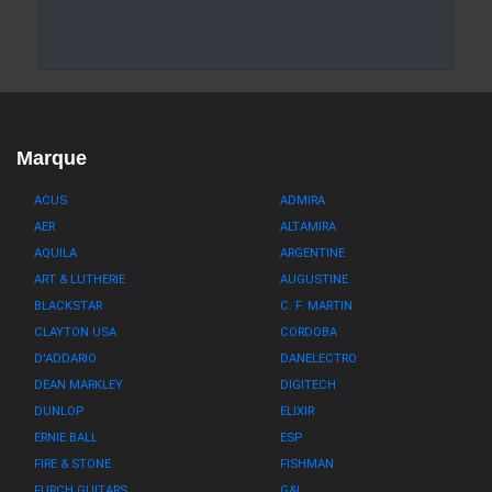
Marque
ACUS
ADMIRA
AER
ALTAMIRA
AQUILA
ARGENTINE
ART & LUTHERIE
AUGUSTINE
BLACKSTAR
C. F. MARTIN
CLAYTON USA
CORDOBA
D'ADDARIO
DANELECTRO
DEAN MARKLEY
DIGITECH
DUNLOP
ELIXIR
ERNIE BALL
ESP
FIRE & STONE
FISHMAN
FURCH GUITARS
G&L