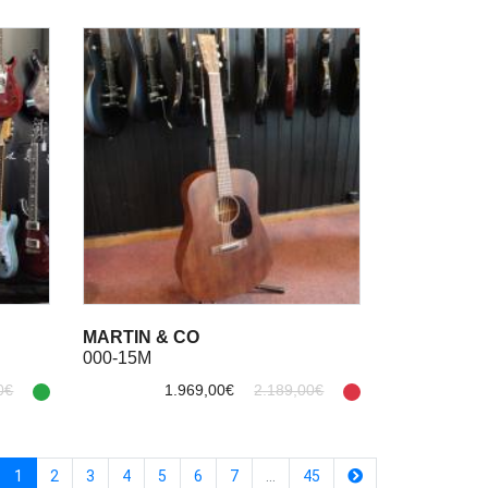
MARTIN & CO
000-15M
0€
1.969,00€
2.189,00€
(current)
1
2
3
4
5
6
7
…
45