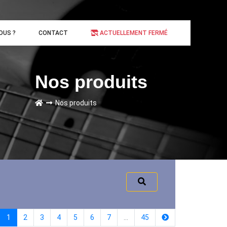
OUS ?
CONTACT
ACTUELLEMENT FERMÉ
Nos produits
Nos produits
(current)
1
2
3
4
5
6
7
…
45