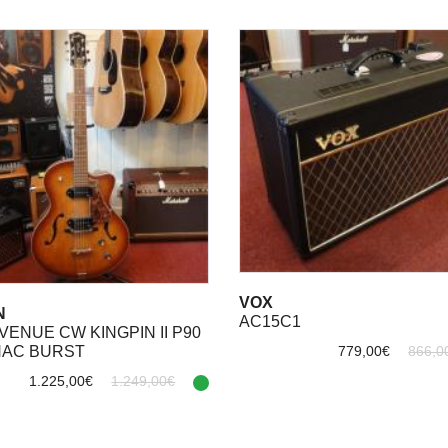
VOX
N
AC15C1
VENUE CW KINGPIN II P90
779,00€
866,0
AC BURST
1.225,00€
1.249,00€