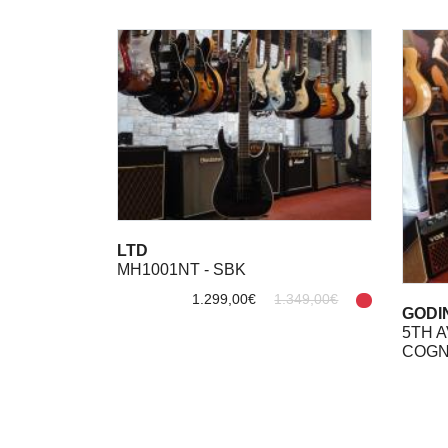
LTD
MH1001NT - SBK
1.299,00€
1.349,00€
GODI
5TH A
COGN