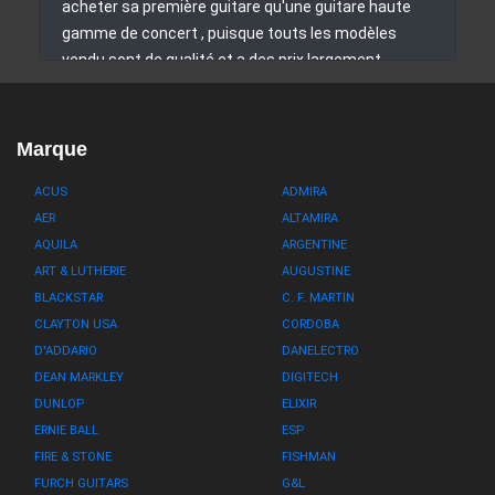
acheter sa première guitare qu'une guitare haute
gamme de concert , puisque touts les modèles
vendu sont de qualité et a des prix largement
raisonnable,j'y ai acheter une Larry Carlton hier et
j'en suis complètement refait, je recommande
cette boutique, le vendeur est génial.
Marque
ACUS
ADMIRA
AER
ALTAMIRA
AQUILA
ARGENTINE
ART & LUTHERIE
AUGUSTINE
BLACKSTAR
C. F. MARTIN
CLAYTON USA
CORDOBA
D'ADDARIO
DANELECTRO
DEAN MARKLEY
DIGITECH
DUNLOP
ELIXIR
ERNIE BALL
ESP
FIRE & STONE
FISHMAN
FURCH GUITARS
G&L