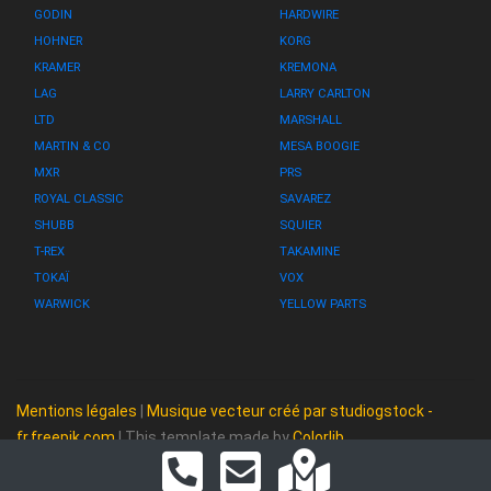
GODIN
HARDWIRE
HOHNER
KORG
KRAMER
KREMONA
LAG
LARRY CARLTON
LTD
MARSHALL
MARTIN & CO
MESA BOOGIE
MXR
PRS
ROYAL CLASSIC
SAVAREZ
SHUBB
SQUIER
T-REX
TAKAMINE
TOKAÏ
VOX
WARWICK
YELLOW PARTS
Mentions légales
|
Musique vecteur créé par studiogstock -
fr.freepik.com
| This template made by
Colorlib