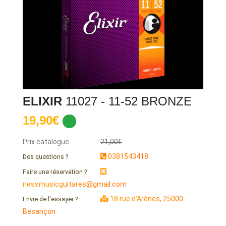
ELIXIR
11027 - 11-52 BRONZE
19,90€
Prix catalogue
:
21,00€
:
0381543418
Des questions ?
:
Faire une réservation ?
nessmusicguitares@gmail.com
:
18 rue d'Arènes, 25000
Envie de l'essayer ?
Besançon