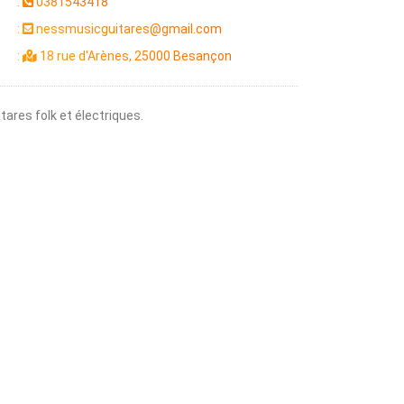
:
0381543418
:
nessmusicguitares@gmail.com
:
18 rue d'Arènes, 25000 Besançon
ares folk et électriques.