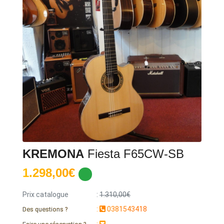
KREMONA
Fiesta F65CW-SB
1.298,00€
Prix catalogue
:
1.310,00€
:
0381543418
Des questions ?
: