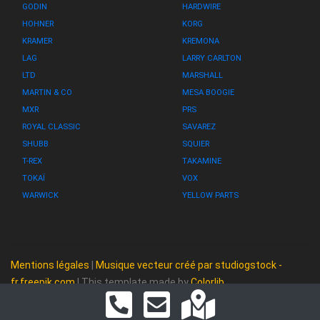
GODIN
HARDWIRE
HOHNER
KORG
KRAMER
KREMONA
LAG
LARRY CARLTON
LTD
MARSHALL
MARTIN & CO
MESA BOOGIE
MXR
PRS
ROYAL CLASSIC
SAVAREZ
SHUBB
SQUIER
T-REX
TAKAMINE
TOKAÏ
VOX
WARWICK
YELLOW PARTS
Mentions légales
|
Musique vecteur créé par studiogstock -
fr.freepik.com
| This template made by
Colorlib