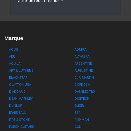
facile. Je recommande !!!
Marque
ACUS
ADMIRA
AER
ALTAMIRA
AQUILA
ARGENTINE
ART & LUTHERIE
AUGUSTINE
BLACKSTAR
C. F. MARTIN
CLAYTON USA
CORDOBA
D'ADDARIO
DANELECTRO
DEAN MARKLEY
DIGITECH
DUNLOP
ELIXIR
ERNIE BALL
ESP
FIRE & STONE
FISHMAN
FURCH GUITARS
G&L