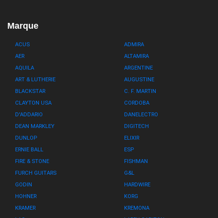
pour un nouvel instrument quand on rentre dans
cette caverne d'Ali-Baba musicale... Un vrai moment
Marque
de plaisir ;-)
ACUS
ADMIRA
AER
ALTAMIRA
AQUILA
ARGENTINE
ART & LUTHERIE
AUGUSTINE
BLACKSTAR
C. F. MARTIN
CLAYTON USA
CORDOBA
D'ADDARIO
DANELECTRO
DEAN MARKLEY
DIGITECH
DUNLOP
ELIXIR
ERNIE BALL
ESP
FIRE & STONE
FISHMAN
FURCH GUITARS
G&L
GODIN
HARDWIRE
HOHNER
KORG
KRAMER
KREMONA