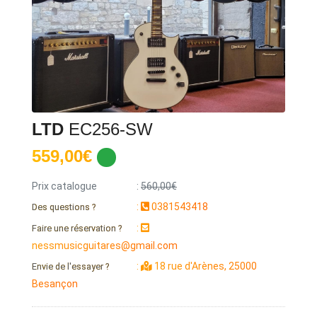
LTD
EC256-SW
559,00€
Prix catalogue
:
560,00€
:
0381543418
Des questions ?
:
Faire une réservation ?
nessmusicguitares@gmail.com
:
18 rue d'Arènes, 25000
Envie de l'essayer ?
Besançon